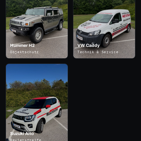
Hummer H2
VW Caddy
Objektschutz
Technik & Service
Suzuki Alto
Revierstreife