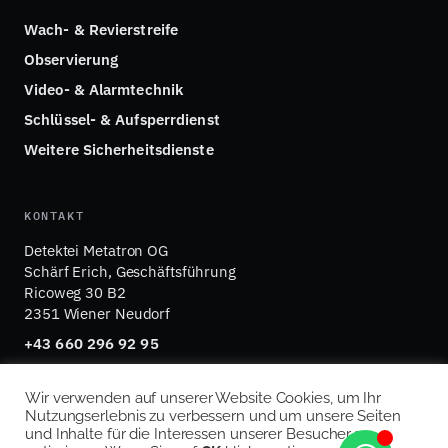
Wach- & Revierstreife
Observierung
Video- & Alarmtechnik
Schlüssel- & Aufsperrdienst
Weitere Sicherheitsdienste
KONTAKT
Detektei Metatron OG
Schärf Erich, Geschäftsführung
Ricoweg 30 B2
2351 Wiener Neudorf
+43 660 296 92 95
office@detektei-metatron.at
Wir verwenden auf unserer Website Cookies, um Ihr
Nutzungserlebnis zu verbessern und um unsere Seiten
und Inhalte für die Interessen unserer Besucher zu