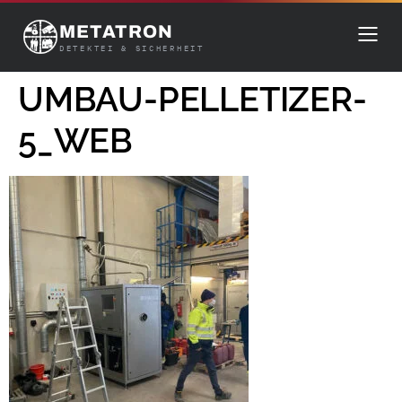
METATRON
DETEKTEI & SICHERHEIT
UMBAU-PELLETIZER-
5_WEB