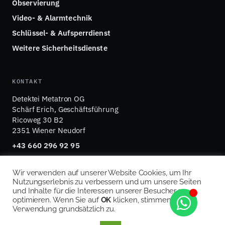
Observierung
Video- & Alarmtechnik
Schlüssel- & Aufsperrdienst
Weitere Sicherheitsdienste
KONTAKT
Detektei Metatron OG
Schärf Erich, Geschäftsführung
Ricoweg 30 B2
2351 Wiener Neudorf
+43 660 296 92 95
office@detektei-metatron.at
Wir verwenden auf unserer Website Cookies, um Ihr
Nutzungserlebnis zu verbessern und um unsere Seiten
und Inhalte für die Interessen unserer Besucher zu
optimieren. Wenn Sie auf
OK
klicken, stimmen Sie der
© 2026 Detektei Metatron OG · FN 571362 p · UID
Verwendung grundsätzlich zu.
ATU77837334 · Mitglied im ÖDV
Impressum
Datenschutz
Cookie-Richtlinie
·
·