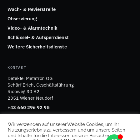
Wach- & Revierstreife
Observierung
Video- & Alarmtechnik
Schlüssel- & Aufsperrdienst
Weitere Sicherheitsdienste
KONTAKT
Detektei Metatron OG
Schärf Erich, Geschäftsführung
Ricoweg 30 B2
2351 Wiener Neudorf
+43 660 296 92 95
office@detektei-metatron.at
Wir verwenden auf unserer Website Cookies, um Ihr
Nutzungserlebnis zu verbessern und um unsere Seiten
und Inhalte für die Interessen unserer Besucher zu