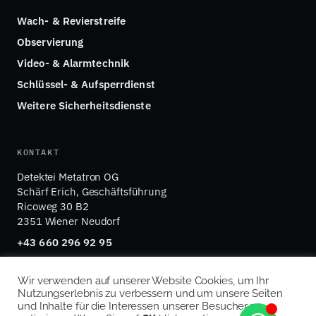
Wach- & Revierstreife
Observierung
Video- & Alarmtechnik
Schlüssel- & Aufsperrdienst
Weitere Sicherheitsdienste
KONTAKT
Detektei Metatron OG
Schärf Erich, Geschäftsführung
Ricoweg 30 B2
2351 Wiener Neudorf
+43 660 296 92 95
office@detektei-metatron.at
Wir verwenden auf unserer Website Cookies, um Ihr
Nutzungserlebnis zu verbessern und um unsere Seiten
und Inhalte für die Interessen unserer Besucher zu