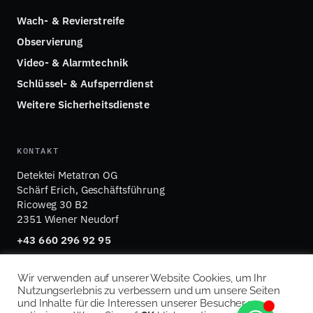
Wach- & Revierstreife
Observierung
Video- & Alarmtechnik
Schlüssel- & Aufsperrdienst
Weitere Sicherheitsdienste
KONTAKT
Detektei Metatron OG
Schärf Erich, Geschäftsführung
Ricoweg 30 B2
2351 Wiener Neudorf
+43 660 296 92 95
office@detektei-metatron.at
Wir verwenden auf unserer Website Cookies, um Ihr
Nutzungserlebnis zu verbessern und um unsere Seiten
und Inhalte für die Interessen unserer Besucher zu