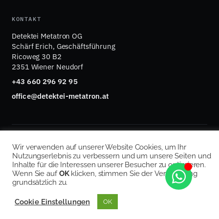
KONTAKT
Detektei Metatron OG
Schärf Erich, Geschäftsführung
Ricoweg 30 B2
2351 Wiener Neudorf
+43 660 296 92 95
office@detektei-metatron.at
© 2026 Detektei Metatron OG · FN 571362 p · UID
Wir verwenden auf unserer Website Cookies, um Ihr
ATU77837334 · Mitglied im ÖDV
Nutzungserlebnis zu verbessern und um unsere Seiten und
Impressum
Datenschutz
Cookie-Richtlinie
·
·
Inhalte für die Interessen unserer Besucher zu optimieren.
Wenn Sie auf
OK
klicken, stimmen Sie der Verwendung
grundsätzlich zu.
Cookie Einstellungen
OK
Anrufen