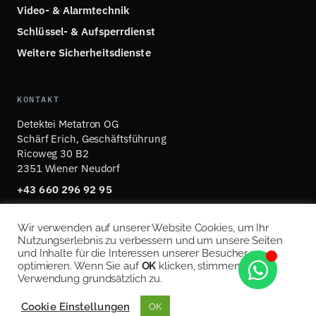
Video- & Alarmtechnik
Schlüssel- & Aufsperrdienst
Weitere Sicherheitsdienste
KONTAKT
Detektei Metatron OG
Schärf Erich, Geschäftsführung
Ricoweg 30 B2
2351 Wiener Neudorf
+43 660 296 92 95
office@detektei-metatron.at
Wir verwenden auf unserer Website Cookies, um Ihr
Nutzungserlebnis zu verbessern und um unsere Seiten
und Inhalte für die Interessen unserer Besucher zu
optimieren. Wenn Sie auf
OK
klicken, stimmen Sie der
© 2026 Detektei Metatron OG · FN 571362 p · UID
Verwendung grundsätzlich zu.
ATU77837334 · Mitglied im ÖDV
Impressum
Datenschutz
Cookie-Richtlinie
·
·
Cookie Einstellungen
OK
Anrufen