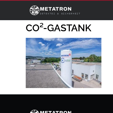
METATRON
DETEKTEI & SICHERHEIT
CO²-GASTANK
METATRON