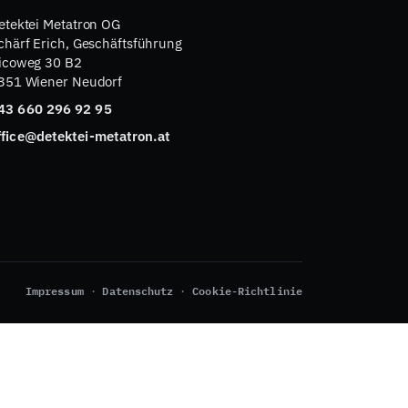
etektei Metatron OG
chärf Erich, Geschäftsführung
icoweg 30 B2
351 Wiener Neudorf
43 660 296 92 95
ffice@detektei-metatron.at
Impressum
Datenschutz
Cookie-Richtlinie
·
·