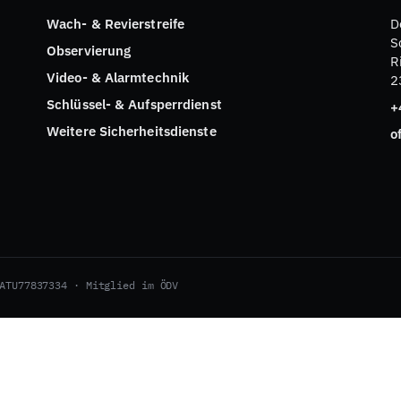
Wach- & Revierstreife
D
S
Observierung
R
Video- & Alarmtechnik
2
Schlüssel- & Aufsperrdienst
+
Weitere Sicherheitsdienste
o
ATU77837334 · Mitglied im ÖDV