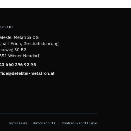
ONTAKT
etektei Metatron OG
chärf Erich, Geschäftsführung
icoweg 30 B2
351 Wiener Neudorf
43 660 296 92 95
ffice@detektei-metatron.at
Impressum
Datenschutz
Cookie-Richtlinie
·
·