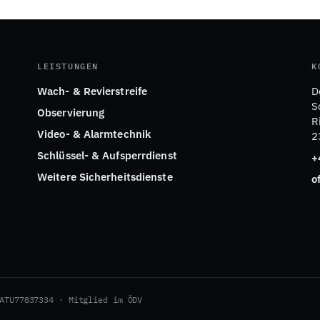
LEISTUNGEN
K
Wach- & Revierstreife
D
S
Observierung
R
Video- & Alarmtechnik
2
Schlüssel- & Aufsperrdienst
+
Weitere Sicherheitsdienste
o
ATU77837334 · Mitglied im ÖDV