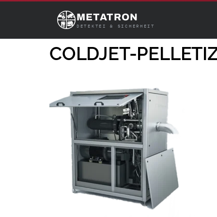
METATRON
DETEKTEI & SICHERHEIT
COLDJET-PELLETI