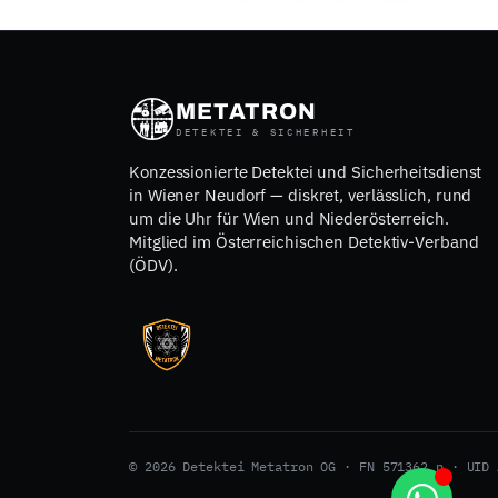
METATRON
DETEKTEI & SICHERHEIT
Konzessionierte Detektei und Sicherheitsdienst
in Wiener Neudorf — diskret, verlässlich, rund
um die Uhr für Wien und Niederösterreich.
Mitglied im Österreichischen Detektiv-Verband
(ÖDV).
© 2026 Detektei Metatron OG · FN 571362 p · UID 