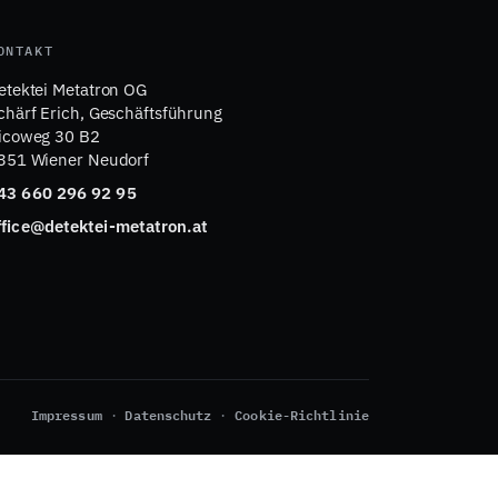
ONTAKT
etektei Metatron OG
chärf Erich, Geschäftsführung
icoweg 30 B2
351 Wiener Neudorf
43 660 296 92 95
ffice@detektei-metatron.at
Impressum
Datenschutz
Cookie-Richtlinie
·
·