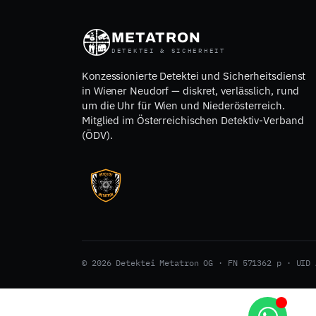
METATRON
DETEKTEI & SICHERHEIT
Konzessionierte Detektei und Sicherheitsdienst
in Wiener Neudorf — diskret, verlässlich, rund
um die Uhr für Wien und Niederösterreich.
Mitglied im Österreichischen Detektiv-Verband
(ÖDV).
© 2026 Detektei Metatron OG · FN 571362 p · UID 