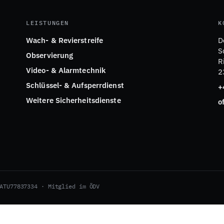
LEISTUNGEN
K
Wach- & Revierstreife
D
S
Observierung
R
Video- & Alarmtechnik
2
Schlüssel- & Aufsperrdienst
+
Weitere Sicherheitsdienste
o
ATU77837334 · Mitglied im ÖDV