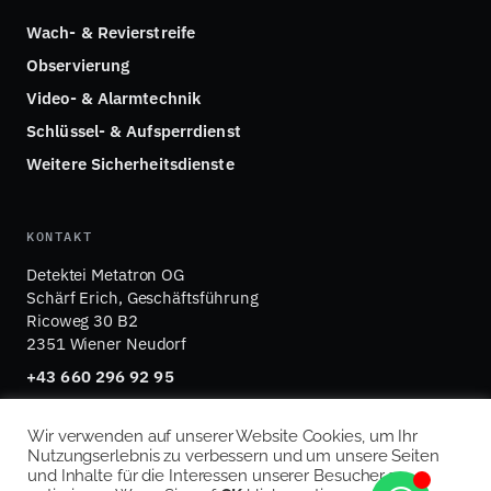
Wach- & Revierstreife
Observierung
Video- & Alarmtechnik
Schlüssel- & Aufsperrdienst
Weitere Sicherheitsdienste
KONTAKT
Detektei Metatron OG
Schärf Erich, Geschäftsführung
Ricoweg 30 B2
2351 Wiener Neudorf
+43 660 296 92 95
office@detektei-metatron.at
Wir verwenden auf unserer Website Cookies, um Ihr
Nutzungserlebnis zu verbessern und um unsere Seiten
und Inhalte für die Interessen unserer Besucher zu