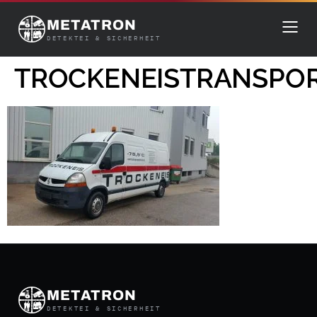
METATRON
DETEKTEI & SICHERHEIT
TROCKENEISTRANSPO
METATRON
DETEKTEI & SICHERHEIT