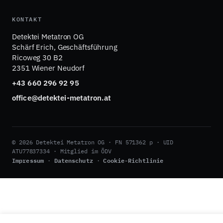
KONTAKT
Detektei Metatron OG
Schärf Erich, Geschäftsführung
Ricoweg 30 B2
2351 Wiener Neudorf
+43 660 296 92 95
office@detektei-metatron.at
© 2026 Detektei Metatron OG · FN 571362 p · UID
ATU77837334 · Mitglied im ÖDV
Impressum
Datenschutz
Cookie-Richtlinie
·
·